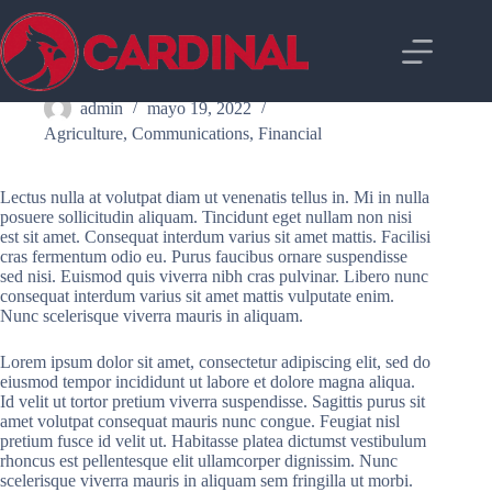
Saltar
al
contenido
Accumsan Tortor Posuere Acutare Consequat
admin
mayo 19, 2022
Agriculture
,
Communications
,
Financial
Lectus nulla at volutpat diam ut venenatis tellus in. Mi in nulla
posuere sollicitudin aliquam. Tincidunt eget nullam non nisi
est sit amet. Consequat interdum varius sit amet mattis. Facilisi
cras fermentum odio eu. Purus faucibus ornare suspendisse
sed nisi. Euismod quis viverra nibh cras pulvinar. Libero nunc
consequat interdum varius sit amet mattis vulputate enim.
Nunc scelerisque viverra mauris in aliquam.
Lorem ipsum dolor sit amet, consectetur adipiscing elit, sed do
eiusmod tempor incididunt ut labore et dolore magna aliqua.
Id velit ut tortor pretium viverra suspendisse. Sagittis purus sit
amet volutpat consequat mauris nunc congue. Feugiat nisl
pretium fusce id velit ut. Habitasse platea dictumst vestibulum
rhoncus est pellentesque elit ullamcorper dignissim. Nunc
scelerisque viverra mauris in aliquam sem fringilla ut morbi.