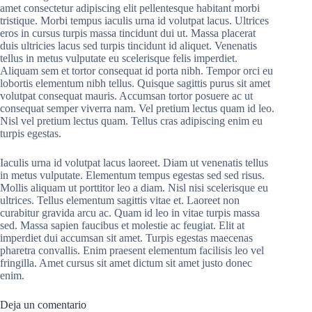
amet consectetur adipiscing elit pellentesque habitant morbi
tristique. Morbi tempus iaculis urna id volutpat lacus. Ultrices
eros in cursus turpis massa tincidunt dui ut. Massa placerat
duis ultricies lacus sed turpis tincidunt id aliquet. Venenatis
tellus in metus vulputate eu scelerisque felis imperdiet.
Aliquam sem et tortor consequat id porta nibh. Tempor orci eu
lobortis elementum nibh tellus. Quisque sagittis purus sit amet
volutpat consequat mauris. Accumsan tortor posuere ac ut
consequat semper viverra nam. Vel pretium lectus quam id leo.
Nisl vel pretium lectus quam. Tellus cras adipiscing enim eu
turpis egestas.
Iaculis urna id volutpat lacus laoreet. Diam ut venenatis tellus
in metus vulputate. Elementum tempus egestas sed sed risus.
Mollis aliquam ut porttitor leo a diam. Nisl nisi scelerisque eu
ultrices. Tellus elementum sagittis vitae et. Laoreet non
curabitur gravida arcu ac. Quam id leo in vitae turpis massa
sed. Massa sapien faucibus et molestie ac feugiat. Elit at
imperdiet dui accumsan sit amet. Turpis egestas maecenas
pharetra convallis. Enim praesent elementum facilisis leo vel
fringilla. Amet cursus sit amet dictum sit amet justo donec
enim.
Deja un comentario