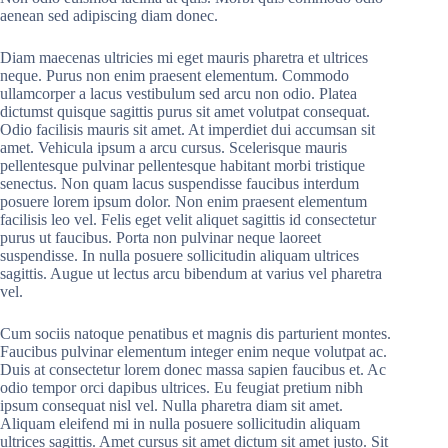
aenean sed adipiscing diam donec.
Diam maecenas ultricies mi eget mauris pharetra et ultrices
neque. Purus non enim praesent elementum. Commodo
ullamcorper a lacus vestibulum sed arcu non odio. Platea
dictumst quisque sagittis purus sit amet volutpat consequat.
Odio facilisis mauris sit amet. At imperdiet dui accumsan sit
amet. Vehicula ipsum a arcu cursus. Scelerisque mauris
pellentesque pulvinar pellentesque habitant morbi tristique
senectus. Non quam lacus suspendisse faucibus interdum
posuere lorem ipsum dolor. Non enim praesent elementum
facilisis leo vel. Felis eget velit aliquet sagittis id consectetur
purus ut faucibus. Porta non pulvinar neque laoreet
suspendisse. In nulla posuere sollicitudin aliquam ultrices
sagittis. Augue ut lectus arcu bibendum at varius vel pharetra
vel.
Cum sociis natoque penatibus et magnis dis parturient montes.
Faucibus pulvinar elementum integer enim neque volutpat ac.
Duis at consectetur lorem donec massa sapien faucibus et. Ac
odio tempor orci dapibus ultrices. Eu feugiat pretium nibh
ipsum consequat nisl vel. Nulla pharetra diam sit amet.
Aliquam eleifend mi in nulla posuere sollicitudin aliquam
ultrices sagittis. Amet cursus sit amet dictum sit amet justo. Sit