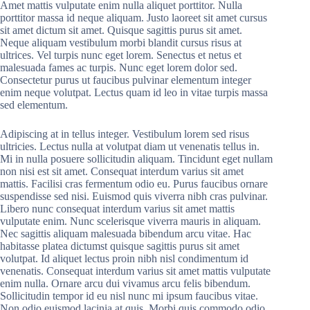
Amet mattis vulputate enim nulla aliquet porttitor. Nulla
porttitor massa id neque aliquam. Justo laoreet sit amet cursus
sit amet dictum sit amet. Quisque sagittis purus sit amet.
Neque aliquam vestibulum morbi blandit cursus risus at
ultrices. Vel turpis nunc eget lorem. Senectus et netus et
malesuada fames ac turpis. Nunc eget lorem dolor sed.
Consectetur purus ut faucibus pulvinar elementum integer
enim neque volutpat. Lectus quam id leo in vitae turpis massa
sed elementum.
Adipiscing at in tellus integer. Vestibulum lorem sed risus
ultricies. Lectus nulla at volutpat diam ut venenatis tellus in.
Mi in nulla posuere sollicitudin aliquam. Tincidunt eget nullam
non nisi est sit amet. Consequat interdum varius sit amet
mattis. Facilisi cras fermentum odio eu. Purus faucibus ornare
suspendisse sed nisi. Euismod quis viverra nibh cras pulvinar.
Libero nunc consequat interdum varius sit amet mattis
vulputate enim. Nunc scelerisque viverra mauris in aliquam.
Nec sagittis aliquam malesuada bibendum arcu vitae. Hac
habitasse platea dictumst quisque sagittis purus sit amet
volutpat. Id aliquet lectus proin nibh nisl condimentum id
venenatis. Consequat interdum varius sit amet mattis vulputate
enim nulla. Ornare arcu dui vivamus arcu felis bibendum.
Sollicitudin tempor id eu nisl nunc mi ipsum faucibus vitae.
Non odio euismod lacinia at quis. Morbi quis commodo odio